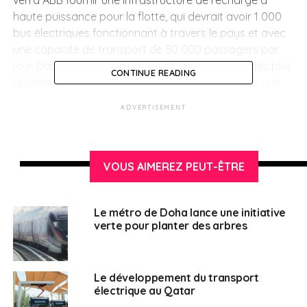
haute puissance pour la flotte, qui devrait avoir 1 000
bus électriques fonctionnant à travers le pays et avec
une capacité de transport de 50 000 passagers par
jour. Dans le cadre de ce plan, l’État créera l’un des plus
CONTINUE READING
grands réseaux de bus électriques au monde, en une
seule installation.
ADVERTISEMENT
SUJETS ASSOCIÉS:
ÉCOLOGIE
PROJET
TRANSPORTS ELECTRIQUES
UNE
VOUS AIMEREZ PEUT-ÊTRE
Français au Qatar
Le métro de Doha lance une initiative
verte pour planter des arbres
Le développement du transport
électrique au Qatar