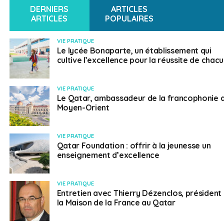
arabique
DERNIERS
ARTICLES
ARTICLES
POPULAIRES
possédant
le
VIE PRATIQUE
plus
Le lycée Bonaparte, un établissement qui
grand
cultive l’excellence pour la réussite de chac
champ
de
VIE PRATIQUE
gaz
Le Qatar, ambassadeur de la francophonie 
naturel
Moyen-Orient
du
monde,
VIE PRATIQUE
le
Qatar Foundation : offrir à la jeunesse un
Qatar
enseignement d’excellence
se
compose
VIE PRATIQUE
d’un
Entretien avec Thierry Dézenclos, président
désert
la Maison de la France au Qatar
aride