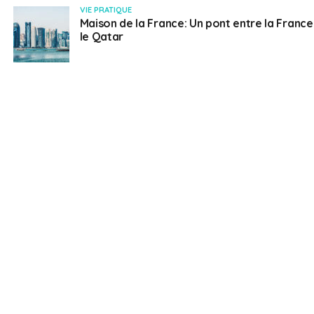
et
VIE PRATIQUE
d’un
Maison de la France: Un pont entre la France
long
le Qatar
littoral
avec
plages
et
dunes
au
bord
du
golfe
Persique.
La
capitale,
Doha,
située
sur
cette