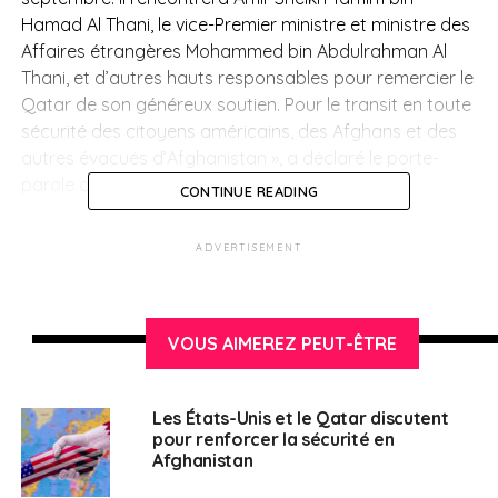
Hamad Al Thani, le vice-Premier ministre et ministre des
Affaires étrangères Mohammed bin Abdulrahman Al
Thani, et d’autres hauts responsables pour remercier le
Qatar de son généreux soutien. Pour le transit en toute
sécurité des citoyens américains, des Afghans et des
autres évacués d’Afghanistan », a déclaré le porte-
parole du département d’État, Ned Price.
CONTINUE READING
Le secrétaire discutera de la coordination des efforts
ADVERTISEMENT
d’évacuation et d’autres priorités régionales qui
mettent en évidence la force du partenariat entre les
États-Unis et le Qatar.
VOUS AIMEREZ PEUT-ÊTRE
Dans un autre temps, le 8 septembre, Blinken se rendra
en Allemagne, a indiqué le communiqué, ajoutant que «
là-bas, il rencontrera le ministre allemand des Affaires
Les États-Unis et le Qatar discutent
pour renforcer la sécurité en
étrangères Heiko Maas, assistera à une réunion
Afghanistan
ministérielle sur l’Afghanistan et visitera la principale
opération de transit transportant des personnes