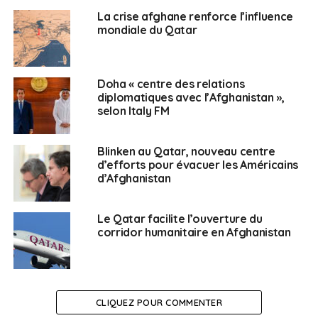
d’Afghanistan vers les États-Unis. États-Unis via la base
La crise afghane renforce l’influence
mondiale du Qatar
aérienne de Ramstein. » « C’est l’occasion de réaffirmer
la forte alliance entre les États-Unis et l’Allemagne et
notre étroite coopération sur les priorités communes
de politique étrangère. Le secrétaire transmettra la
Doha « centre des relations
diplomatiques avec l’Afghanistan »,
gratitude des États-Unis au gouvernement allemand
selon Italy FM
pour avoir été un précieux partenaire en Afghanistan
au cours des 20 dernières années et pour la
Blinken au Qatar, nouveau centre
coopération allemande sur les opérations de transit
d’efforts pour évacuer les Américains
expulsant des personnes d’Afghanistan », lit-on dans le
d’Afghanistan
communiqué. (ANI)
Le Qatar facilite l’ouverture du
corridor humanitaire en Afghanistan
SUJETS ASSOCIÉS:
AFGHANISTAN
BLINKEN
ÉTATS-UNIS
UNE
Français au Qatar
CLIQUEZ POUR COMMENTER