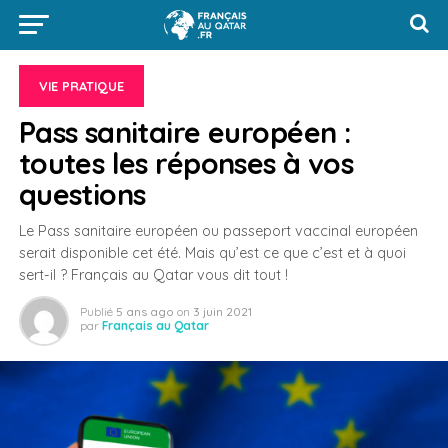
VIE PRATIQUE
Pass sanitaire européen :
toutes les réponses à vos
questions
Le Pass sanitaire européen ou passeport vaccinal européen
serait disponible cet été. Mais qu’est ce que c’est et à quoi
sert-il ? Français au Qatar vous dit tout !
Publié
5 ans ago
on
3 juin 2021
par
Français au Qatar