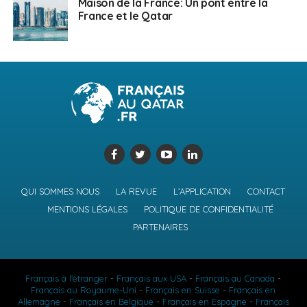
Maison de la France: Un pont entre la
France et le Qatar
QUI SOMMES NOUS
LA REVUE
L’APPLICATION
CONTACT
MENTIONS LÉGALES
POLITIQUE DE CONFIDENTIALITÉ
PARTENAIRES
Français à l'étranger
-
Français aux USA
-
Français au Canada
-
Français au Royaume-Uni
-
Français en Suisse
-
Français en
Allemagne
-
Français en Belgique
-
Français en Espagne
-
Français