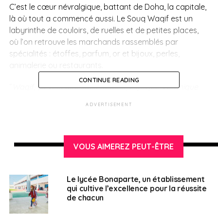
C’est le cœur névralgique, battant de Doha, la capitale,
là où tout a commencé aussi. Le Souq Waqif est un
labyrinthe de couloirs, de ruelles et de petites places,
où l’on retrouve les marchands rassemblés par
spécialités : étoffes, parfum, or et bijoux, perles,
animalerie ou restaurants.
CONTINUE READING
“
Waqif, ça veut dire souk debout, explique Véronique
Hauacker, guide touristique à Doha, puisqu’au temps
ADVERTISEMENT
de la route des Indes, les bateaux qui s’arrêtaient là
faisaient des échanges très rapides. Ils n’avaient pas
beaucoup de temps, donc c’est un souk où les gens
marchandaient debout. Ici on retrouve des Qataris, des
VOUS AIMEREZ PEUT-ÊTRE
expatriés, des communautés asiatiques : c’est vraiment
un endroit où les gens adorent venir et où on peut dîner,
Le lycée Bonaparte, un établissement
aller voir les faucons dans le souk, rencontrer des amis,
qui cultive l’excellence pour la réussite
passer un bon moment.”
de chacun
C’est le soir que tout s’anime. On croise ici de riches