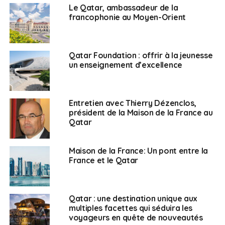
Qataris venus faire leurs emplettes, un porteur à
Le Qatar, ambassadeur de la
francophonie au Moyen-Orient
brouette derrière eux, les touristes du monde entier, de
passage. Les 85% d’étrangers que compte la
population du Qatar s’y rejoignent aussi.
Qatar Foundation : offrir à la jeunesse
Faucons sacrés
un enseignement d’excellence
Construit à l’emplacement d’un ancien marché, l’endroit
Entretien avec Thierry Dézenclos,
peut faire penser à un décor de cinéma mais tout
président de la Maison de la France au
sonne vrai ici. En se perdant à travers ces venelles
Qatar
couvertes, on débarque parfois chez un marchand de
faucons.
Maison de la France: Un pont entre la
France et le Qatar
Il y a même à Waqif un hôpital spécialement dédié à
ces oiseaux quasiment sacrés au Qatar :
“C’est comme
les courses de chameaux, détaille la Française, c’est
Qatar : une destination unique aux
très culturel et en même temps, c’est aussi devenu un
multiples facettes qui séduira les
sport, mais réservé bien souvent à une population
voyageurs en quête de nouveautés
d’élite, ce ne sont pas tous les Qataris qui peuvent avoir