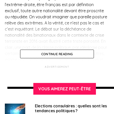
l’extrême-droite, être français est par définition
exclusif, toute autre nationalité devant être proscrite
ou répudiée. On voudrait imaginer que pareille posture
relève des extrêmes. A la vérité, ce n’est pas le cas et
c’est inquiétant. Le débat sur la déchéance de
nationalité des binationaux dans le contexte de crise
terroriste en 2016 avait illustré cette triste porosité. En
clair, une part de la classe politique, par idéologie pour
certains de ses acteurs, par ignorance pour d’autres,
CONTINUE READING
estime que l’on ne peut être de deux pays à la fois et
que l’un d’entre eux peut, mais aussi doit, l’emporter en
ADVERTISEMENT
termes de loyauté et d’affection. Pour cette part de la
classe politique, un binational est nécessairement
moins français qu’un mono-national.
VOUS AIMEREZ PEUT-ÊTRE
Rien n’est plus faux que cela. Je l’écris en connaissance
de cause. Je suis binationale. J’ai la nationalité
Elections consulaires : quelles sont les
française et la nationalité sénégalaise. Et je suis une
tendances politiques ?
Français de l’étranger. Je me sens profondément,