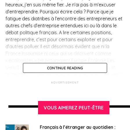
heureux, j’en suis même fier. Je n’ai pas à m’excuser
d’entreprendre. Pourquoi écrire cela ? Parce que je
fatigue des diatribes à l’encontre des entrepreneurs et
autres chefs d’entreprise entendues ici ou là dans le
débat politique français. A lire certaines positions,
entreprendre, c’est pour certains exploiter et pour
d’autres polluer. Il est désormais évident que ni la
France Insoumise ni ceux qui se décrivent comme
« écologistes » (et notamment Europe Écologie Les
Verts) n’aiment les entrepreneurs, les entreprises et
CONTINUE READING
l’économie. La municipalité « écologiste » de Lyon vient
d’ailleurs de retirer sa subvention à la French Tech, c’est
ADVERTISEMENT
tout dire. Or, comment construire l’avenir dans le rejet
de l’économie et la négation de l’entreprise ? Il n’y a pas
de posture politique plus misérable que celle qui s’en
VOUS AIMEREZ PEUT-ÊTRE
prend par idéologie à l’entrepreneuriat.
Il se trouve qu’entrepreneur, je suis aussi candidat aux
Français à l’étranger au quotidien :
élections des conseillers des Français de l’étranger. Je