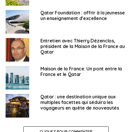
d’affaires du Qatar, Samkna est situé à 50 km (30
Qatar Foundation : offrir à la jeunesse
miles) au large de la région de Ruwais au Qatar et
un enseignement d’excellence
produit 2 000 tonnes de poisson par an.
«Nous avons lancé un plan d’expansion pour doubler
notre capacité de production à 4 000 tonnes. Nous
Entretien avec Thierry Dézenclos,
obtenons des permis pour l’expansion et la
président de la Maison de la France au
construction de nouvelles cages », a déclaré le
Qatar
directeur des opérations et du développement de
l’aquaculture marine à Al-Qumra Mahmoud Tahoun.
Maison de la France: Un pont entre la
«Dans cinq ans, nous prévoyons de couvrir 60% de la
France et le Qatar
demande locale.»
Qatar : une destination unique aux
SUJETS ASSOCIÉS:
FEATURED
PISCICULTURE
QATAR
UNE
multiples facettes qui séduira les
voyageurs en quête de nouveautés
Yves Kerlidou
CLIQUEZ POUR COMMENTER