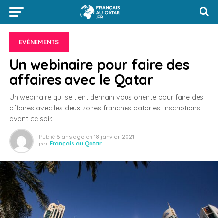
EVÈNEMENTS
Un webinaire pour faire des
affaires avec le Qatar
Un webinaire qui se tient demain vous oriente pour faire des
affaires avec les deux zones franches qataries. Inscriptions
avant ce soir.
Publié
6 ans ago
on
18 janvier 2021
par
Français au Qatar