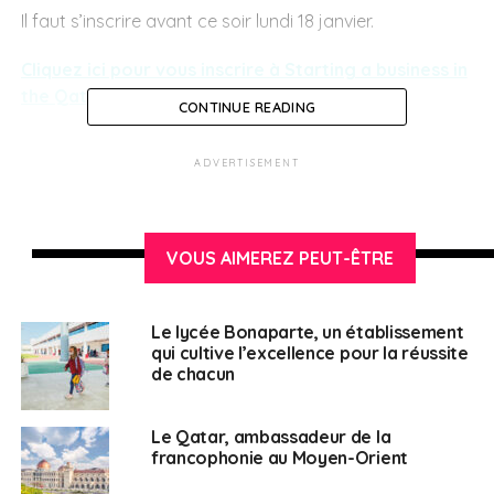
Il faut s’inscrire avant ce soir lundi 18 janvier.
Cliquez ici pour vous inscrire à Starting a business in
the Qatari Free Zones.
CONTINUE READING
ADVERTISEMENT
SUJETS ASSOCIÉS:
FEATURED
QATAR
Français au Qatar
VOUS AIMEREZ PEUT-ÊTRE
Le lycée Bonaparte, un établissement
qui cultive l’excellence pour la réussite
de chacun
Le Qatar, ambassadeur de la
francophonie au Moyen-Orient