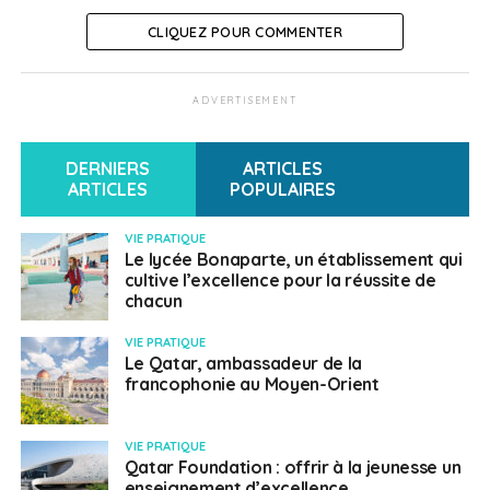
se fera au fil de discussions plus approfondies, le
CLIQUEZ POUR COMMENTER
ministre émirati s’est tout de même exprimé sur la
volonté des Émirats d’avancer « rapidement » sur ce
dossier.
ADVERTISEMENT
DERNIERS
ARTICLES
SUJETS ASSOCIÉS:
ARABIE SAOUDITE
EGYPTE
ARTICLES
POPULAIRES
ÉMIRATS ARABES UNIS
FRONTIÈRES
QATAR
VIE PRATIQUE
Français au Qatar
Le lycée Bonaparte, un établissement qui
cultive l’excellence pour la réussite de
chacun
VIE PRATIQUE
Le Qatar, ambassadeur de la
francophonie au Moyen-Orient
VIE PRATIQUE
Qatar Foundation : offrir à la jeunesse un
enseignement d’excellence