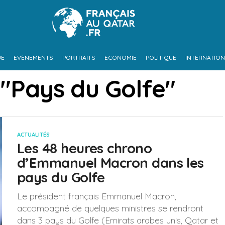
UE
EVÈNEMENTS
PORTRAITS
ECONOMIE
POLITIQUE
INTERNATION
 "Pays du Golfe"
ACTUALITÉS
Les 48 heures chrono
d’Emmanuel Macron dans les
pays du Golfe
Le président français Emmanuel Macron,
accompagné de quelques ministres se rendront
dans 3 pays du Golfe (Emirats arabes unis, Qatar et