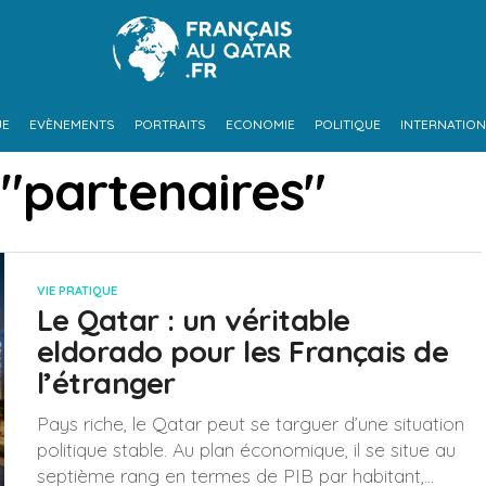
UE
EVÈNEMENTS
PORTRAITS
ECONOMIE
POLITIQUE
INTERNATION
 "partenaires"
VIE PRATIQUE
Le Qatar : un véritable
eldorado pour les Français de
l’étranger
Pays riche, le Qatar peut se targuer d’une situation
politique stable. Au plan économique, il se situe au
septième rang en termes de PIB par habitant,...