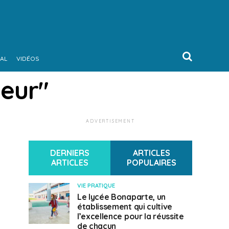
AL
VIDÉOS
ieur"
ADVERTISEMENT
DERNIERS
ARTICLES
ARTICLES
POPULAIRES
VIE PRATIQUE
Le lycée Bonaparte, un
établissement qui cultive
l’excellence pour la réussite
de chacun