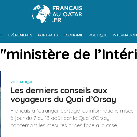
UE
EVÈNEMENTS
PORTRAITS
ECONOMIE
POLITIQUE
INTERNATION
"ministère de l’Intér
VIE PRATIQUE
Les derniers conseils aux
voyageurs du Quai d’Orsay
Français à l’étranger partage les informations mises
à jour du 7 au 13 août par le Quai d’Orsay
concernant les mesures prises face à la crise...