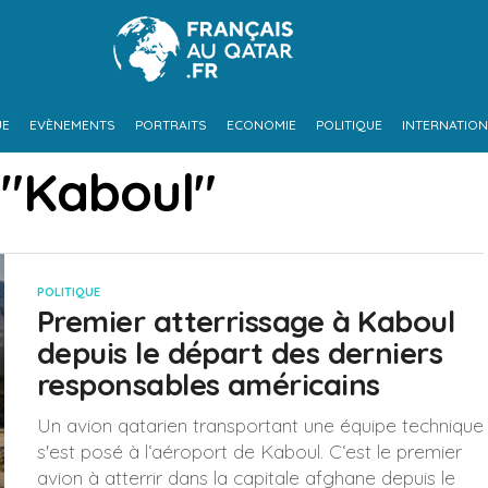
UE
EVÈNEMENTS
PORTRAITS
ECONOMIE
POLITIQUE
INTERNATION
 "Kaboul"
POLITIQUE
Premier atterrissage à Kaboul
depuis le départ des derniers
responsables américains
Un avion qatarien transportant une équipe technique
s'est posé à l‘aéroport de Kaboul. C‘est le premier
avion à atterrir dans la capitale afghane depuis le