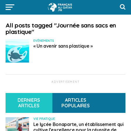
All posts tagged "Journée sans sacs en
plastique"
EVÈNEMENTS
« Un avenir sans plastique »
ADVERTISEMENT
DERNIERS
ARTICLES
ARTICLES
POPULAIRES
VIE PRATIQUE
Le lycée Bonaparte, un établissement qui
cultive l’excellence pour la réussite de