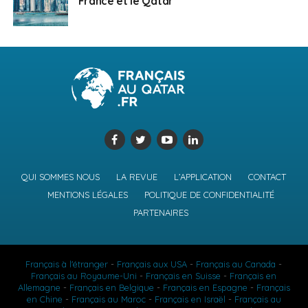
France et le Qatar
QUI SOMMES NOUS
LA REVUE
L’APPLICATION
CONTACT
MENTIONS LÉGALES
POLITIQUE DE CONFIDENTIALITÉ
PARTENAIRES
Français à l'étranger
-
Français aux USA
-
Français au Canada
-
Français au Royaume-Uni
-
Français en Suisse
-
Français en
Allemagne
-
Français en Belgique
-
Français en Espagne
-
Français
en Chine
-
Français au Maroc
-
Français en Israël
-
Français au